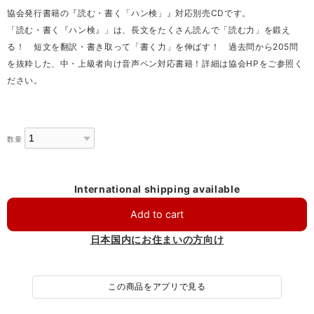
協会発行書籍の『読む・書く「ハン検」』対応別売CDです。
「読む・書く『ハン検』」は、長文をたくさん読んで「読む力」を鍛え
る！ 短文を翻訳・書き取って「書く力」を伸ばす！ 過去問から205問
を抜粋した、中・上級者向け音声ペン対応書籍！詳細は協会HPをご参照く
ださい。
数量
International shipping available
Add to cart
日本国内にお住まいの方向け
この商品をアプリで見る