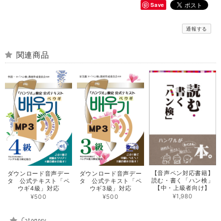
Save
通報する
関連商品
【音声ペン対応書籍】
ダウンロード音声デー
ダウンロード音声デー
読む・書く「ハン検」
タ 公式テキスト「ペ
タ 公式テキスト「ペ
【中・上級者向け】
ウギ4級」対応
ウギ3級」対応
¥1,980
¥500
¥500
Category