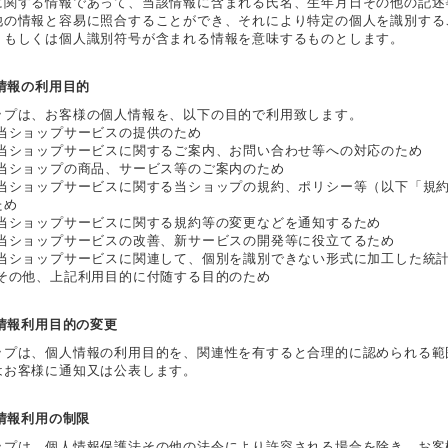
に関する情報であって、当該情報に含まれる氏名、生年月日その他の記述
他の情報と容易に照合することができ、それにより特定の個人を識別する
、もしくは個人識別符号が含まれる情報を意味するものとします。
人情報の利用目的
ップは、お客様の個人情報を、以下の目的で利用致します。
 当ショップサービスの提供のため
 当ショップサービスに関するご案内、お問い合わせ等への対応のため
 当ショップの商品、サービス等のご案内のため
 当ショップサービスに関する当ショップの規約、ポリシー等（以下「規
ため
 当ショップサービスに関する規約等の変更などを通知するため
 当ショップサービスの改善、新サービスの開発等に役立てるため
 当ショップサービスに関連して、個別を識別できない形式に加工した統
 その他、上記利用目的に付随する目的のため
人情報利用目的の変更
ップは、個人情報の利用目的を、関連性を有すると合理的に認められる範
はお客様に通知又は公表します。
人情報利用の制限
ップは、個人情報保護法その他の法令により許容される場合を除き、お客