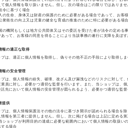
えて個人情報を取り扱いません。但し、次の場合はこの限りではありませ
 法令に基づく場合
 人の生命、身体又は財産の保護のために必要がある場合であって、お客
 公衆衛生の向上又は児童の健全な育成の推進のために特に必要がある場
き
 国の機関もしくは地方公共団体又はその委託を受けた者が法令の定める
であって、お客様の同意を得ることにより当該事務の遂行に支障を及ぼす
人情報の適正な取得
ップは、適正に個人情報を取得し、偽りその他不正の手段により取得しま
人情報の安全管理
ップは、個人情報の紛失、破壊、改ざん及び漏洩などのリスクに対して、
従業員に対し、必要かつ適切な監督を行います。また、当ショップは、個
委託先において個人情報の安全管理が図られるよう、必要かつ適切な監督
三者提供
ップは、個人情報保護法その他の法令に基づき開示が認められる場合を除
人情報を第三者に提供しません。但し、次に掲げる場合は上記に定める第
 当ショップが利用目的の達成に必要な範囲内において個人情報の取扱い
供する場合