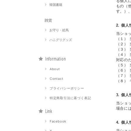
る個人
韓国書籍
もの（
す。）
雑貨
2. 個
お守り・絵馬
当ショ
（１）
ハニグリグッズ
（２）
（３）
（４）
Information
対応の
（５）
About
（６）
（７）
Contact
（８）
プライバシーポリシー
3. 個
特定商取引法に基づく表記
当ショ
場合に
Link
Facebook
4. 個
当ショ