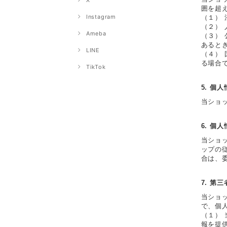
X
囲を超
Instagram
（１）
（２）
Ameba
（３）
あると
LINE
（４）
る場合
TikTok
5. 個
当ショ
6. 個
当ショ
ップの
合は、
7. 第
当ショ
で、個
（１）
報を提