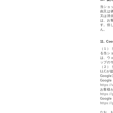
当ショ
由又は
又は消
は、お
す。但
ん。
11. 
（１）
る当シ
は、ウェ
ップの
（２）
LLCが
Goo
Goog
https:/
お客様が
https:/
Goog
https:/
なお、お