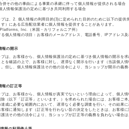
 合併その他の事由による事業の承継に伴って個人情報が提供される場合
 個人情報保護法の定めに基づき共同利用する場合
ップは、2. 個人情報の利用目的(3)に定められた目的のために以下の提
ます）にある広告配信業者に個人情報を提供することがあります。
a Platforms, Inc.（米国・カリフォルニア州）
する個人情報の項目：お客様のメールアドレス、電話番号、IPアドレス
人情報の開示
ップは、お客様から、個人情報保護法の定めに基づき個人情報の開示を求
ことを確認の上で、お客様に対し、遅滞なく開示を行います（当該個人情
）。但し、個人情報保護法その他の法令により、当ショップが開示の義務
人情報の訂正等
ップは、お客様から、個人情報が真実でないという理由によって、個人情
削除（以下「訂正等」といいます。）を求められた場合には、お客様ご本
の達成に必要な範囲内において、遅滞なく必要な調査を行い、その結果に
お客様に通知します（訂正等を行わない旨の決定をしたときは、お客様に
保護法その他の法令により、当ショップが訂正等の義務を負わない場合は
個人情報の利用停止等