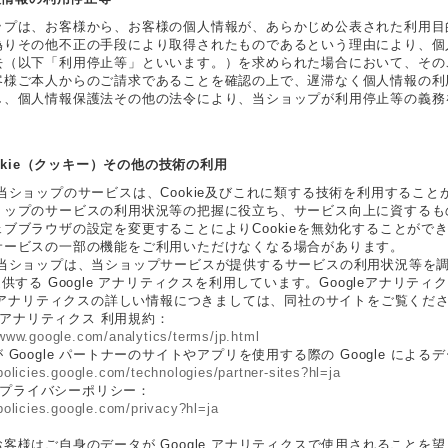
ップは、お客様から、お客様の個人情報が、あらかじめ公表された利用目
偽りその他不正の手段により取得されたものであるという理由により、個
去（以下「利用停止等」といいます。）を求められた場合において、その
客様ご本人からのご請求であることを確認の上で、遅滞なく個人情報の利
し、個人情報保護法その他の法令により、当ショップが利用停止等の義務
Cookie（クッキー）その他の技術の利用
 当ショップのサービスは、Cookie及びこれに類する技術を利用するこ
ョップのサービスの利用状況等の把握に役立ち、サービス向上に資するもの
ブブラウザの設定を変更することによりCookieを無効化することができ
サービスの一部の機能をご利用いただけなくなる場合があります。
 当ショップは、当ショップサービスが提供するサービスの利用状況等を調査
提供する Google アナリティクスを利用しています。Googleアナリ
gleアナリティクスの詳しい情報につきましては、同社のサイトをご覧くだ
le アナリティクス 利用規約：
/www.google.com/analytics/terms/jp.html
 Google パートナーのサイトやアプリを使用する際の Google による
/policies.google.com/technologies/partner-sites?hl=ja
le プライバシーポリシー：
/policies.google.com/privacy?hl=ja
客様はご自身のデータが Google アナリティクスで使用されることを望まない