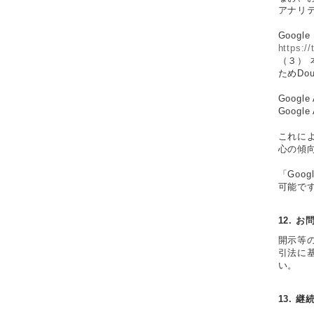
アナリ
Goog
https:/
（３） 
ためDou
Googl
Goog
これによ
心の傾
「Goo
可能です
12. 
開示等
引法に
い。
13. 