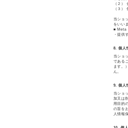
（２）
（３）
当ショ
をいい
■ Met
・提供
8. 個
当ショ
である
ます。
ん。
9. 個
当ショ
加又は
用目的
の旨を
人情報
10. 