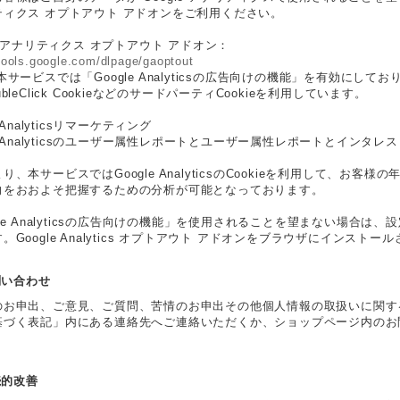
ティクス オプトアウト アドオンをご利用ください。
le アナリティクス オプトアウト アドオン：
/tools.google.com/dlpage/gaoptout
本サービスでは「Google Analyticsの広告向けの機能」を有効に
bleClick CookieなどのサードパーティCookieを利用しています。
e Analyticsリマーケティング
le Analyticsのユーザー属性レポートとユーザー属性レポートとインタレ
り、本サービスではGoogle AnalyticsのCookieを利用して、お
向をおおよそ把握するための分析が可能となっております。
gle Analyticsの広告向けの機能」を使用されることを望まない場合
。Google Analytics オプトアウト アドオンをブラウザにインス
お問い合わせ
のお申出、ご意見、ご質問、苦情のお申出その他個人情報の取扱いに関す
基づく表記」内にある連絡先へご連絡いただくか、ショップページ内のお
継続的改善