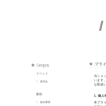
プラ
Category
イベント
当ショ
います
講演会
な取扱
書籍
1. 個
協会書籍
本プラ