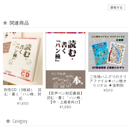
通報する
関連商品
ご当地ハニグリのクリ
アファイル★ハン検オ
リジナル ★送料別
別売CD（3枚組） 読
¥500
【音声ペン対応書籍】
む・書く「ハン検」対
読む・書く「ハン検」
応
【中・上級者向け】
¥1,650
¥1,980
Category