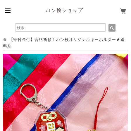
【寄付金付】合格祈願！ハン検オリジナルキーホルダー★送
料別